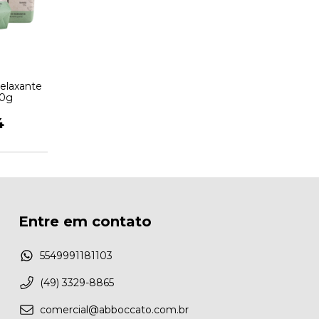
elaxante
80g
4
Entre em contato
5549991181103
(49) 3329-8865
comercial@abboccato.com.br