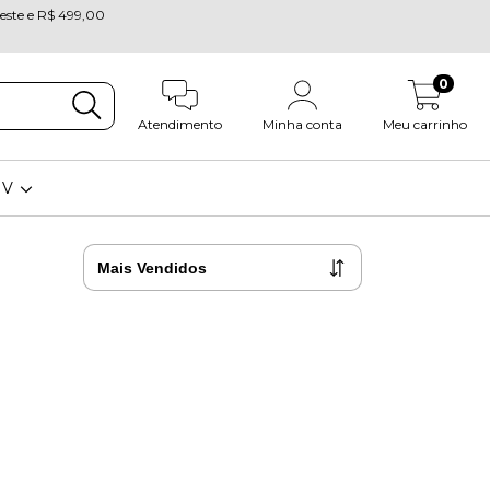
oeste e R$ 499,00
0
Atendimento
Minha conta
Meu carrinho
OV