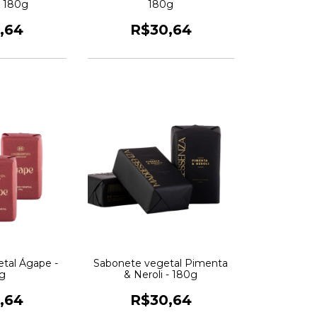
 180g
180g
,64
R$30,64
tal Ágape -
Sabonete vegetal Pimenta
g
& Neroli - 180g
,64
R$30,64