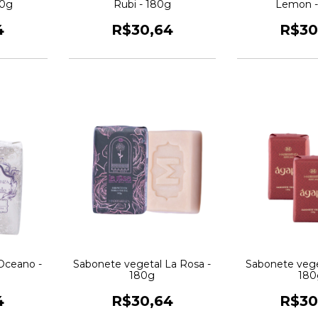
80g
Rubi - 180g
Lemon -
4
R$30,64
R$30
Oceano -
Sabonete vegetal La Rosa -
Sabonete vege
180g
180
4
R$30,64
R$30