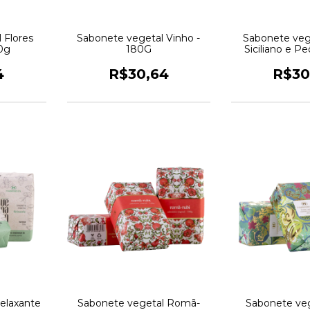
 Flores
Sabonete vegetal Vinho -
Sabonete veg
0g
180G
Siciliano e Pe
4
R$30,64
R$30
elaxante
Sabonete vegetal Romã-
Sabonete veg