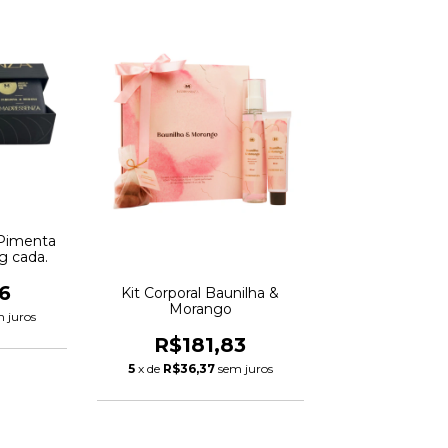
 Pimenta
5g cada.
6
Kit Corporal Baunilha &
Morango
 juros
R$181,83
5
x de
R$36,37
sem juros