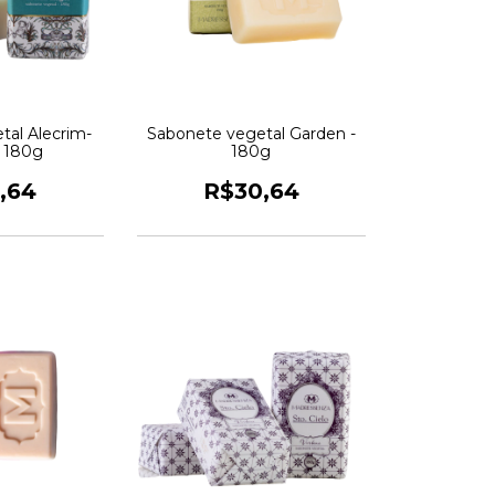
tal Alecrim-
Sabonete vegetal Garden -
 180g
180g
,64
R$30,64