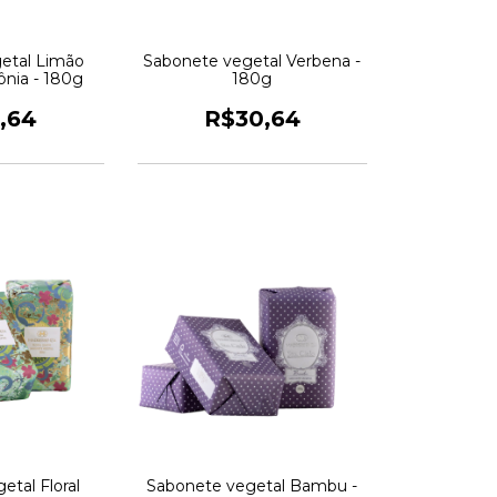
etal Limão
Sabonete vegetal Verbena -
ônia - 180g
180g
,64
R$30,64
etal Floral
Sabonete vegetal Bambu -