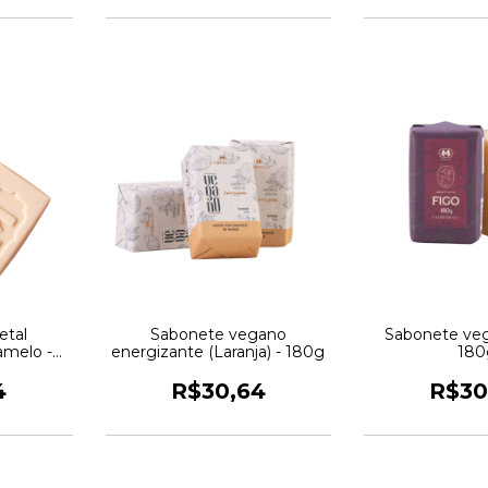
etal
Sabonete vegano
Sabonete veg
amelo -
energizante (Laranja) - 180g
180
4
R$30,64
R$30