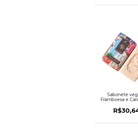
Sabonete veg
Framboesa e Car
180g
R$30,6