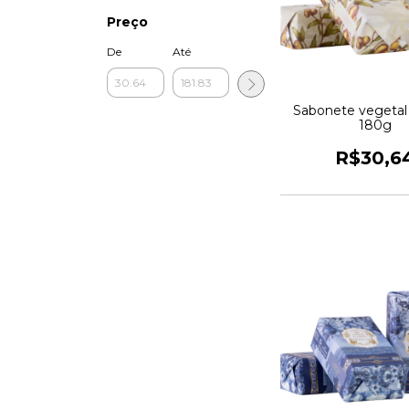
Preço
De
Até
Sabonete vegetal 
180g
R$30,6