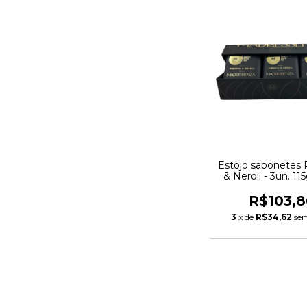
Estojo sabonetes
& Neroli - 3un. 11
R$103,8
3
x de
R$34,62
sem