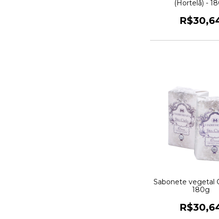
(Hortelã) - 1
R$30,6
Sabonete vegetal 
180g
R$30,6