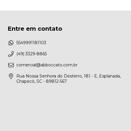
Entre em contato
5549991181103
(49) 3329-8865
comercial@abboccato.com.br
Rua Nossa Senhora do Desterro, 181 - E, Esplanada,
Chapecó, SC - 89812-567