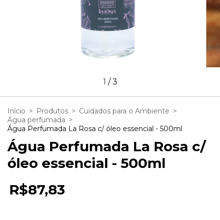
1
/
3
Início
>
Produtos
>
Cuidados para o Ambiente
>
Água perfumada
>
Água Perfumada La Rosa c/ óleo essencial - 500ml
Água Perfumada La Rosa c/
óleo essencial - 500ml
R$87,83
2
x de
R$43,92
sem juros