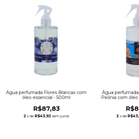
Água perfumada Flores Brancas com
Água perfumada L
óleo essencial - 500ml
Peônia com óleo 
R$87,83
R$8
2
x de
R$43,92
sem juros
2
x de
R$43