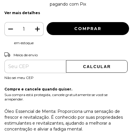
2% de desconto
pagando com Pix
Ver mais detalhes
em estoque
ALTERAR CEP
Entregas para o CEP:
Meios de envio
CALCULAR
Não sei meu CEP
Compre e cancele quando quiser.
Sua compra está protegida, cancele gratuitamente se você se
arrepender.
Óleo Essencial de Menta: Proporciona uma sensação de
frescor e revitalização. É conhecido por suas propriedades
estimulantes e revitalizantes, ajudando a melhorar a
concentração e aliviar a fadiga mental.