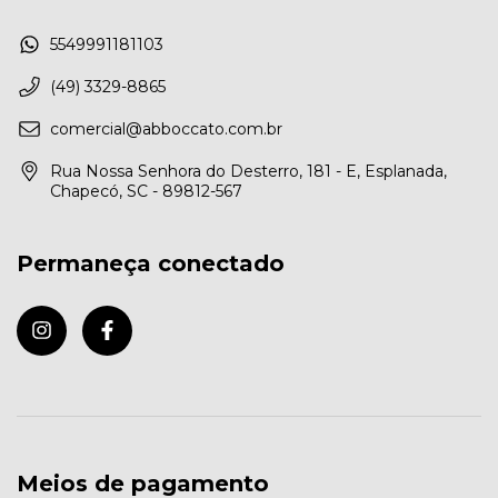
5549991181103
(49) 3329-8865
comercial@abboccato.com.br
Rua Nossa Senhora do Desterro, 181 - E, Esplanada,
Chapecó, SC - 89812-567
Permaneça conectado
Meios de pagamento