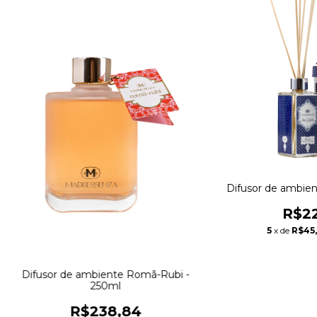
Difusor de ambie
R$22
5
x de
R$45,
Difusor de ambiente Romã-Rubi -
250ml
R$238,84