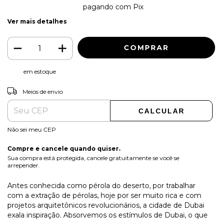
2% de desconto
pagando com Pix
Ver mais detalhes
em estoque
ALTERAR CEP
Entregas para o CEP:
Meios de envio
CALCULAR
Não sei meu CEP
Compre e cancele quando quiser.
Sua compra está protegida, cancele gratuitamente se você se
arrepender.
Antes conhecida como pérola do deserto, por trabalhar
com a extração de pérolas, hoje por ser muito rica e com
projetos arquitetônicos revolucionários, a cidade de Dubai
exala inspiração. Absorvemos os estímulos de Dubai, o que