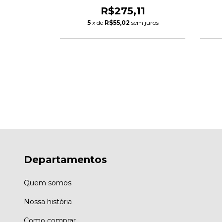
58
R$275,11
 juros
5
x de
R$55,02
sem juros
Departamentos
Quem somos
Nossa história
Como comprar