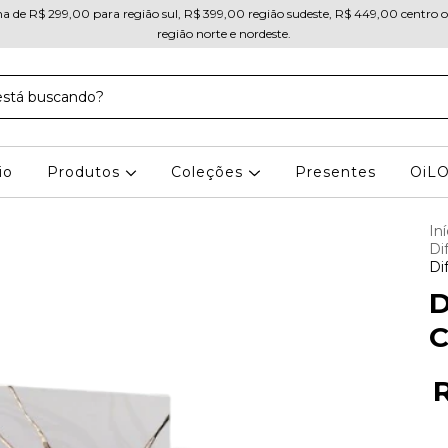
ma de R$ 299,00 para região sul, R$ 399,00 região sudeste, R$ 449,00 centro 
região norte e nordeste.
io
Produtos
Coleções
Presentes
OiL
Iní
Di
Di
D
C
R