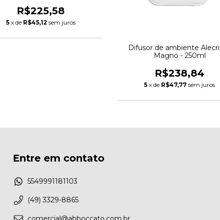
R$225,58
5
x de
R$45,12
sem juros
Difusor de ambiente Alecr
Magno - 250ml
R$238,84
5
x de
R$47,77
sem juros
Entre em contato
5549991181103
(49) 3329-8865
comercial@abboccato.com.br