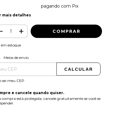
2% de desconto
pagando com Pix
r mais detalhes
em estoque
ALTERAR CEP
regas para o CEP:
Meios de envio
CALCULAR
o sei meu CEP
mpre e cancele quando quiser.
 compra está protegida, cancele gratuitamente se você se
epender.