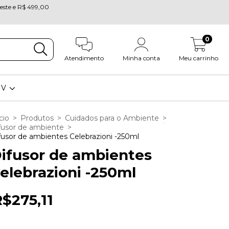
oeste e R$ 499,00
0
Atendimento
Minha conta
Meu carrinho
OV
cio
>
Produtos
>
Cuidados para o Ambiente
>
fusor de ambiente
>
fusor de ambientes Celebrazioni -250ml
ifusor de ambientes
elebrazioni -250ml
$275,11
5
x de
R$55,02
sem juros