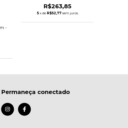
R$263,85
R
5
x de
R$52,77
sem juros
5
x de
im -
Permaneça conectado