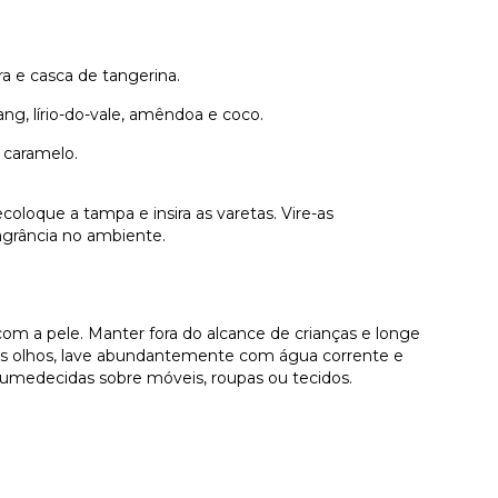
eira e casca de tangerina.
ang, lírio-do-vale, amêndoa e coco.
 caramelo.
oloque a tampa e insira as varetas. Vire-as
ragrância no ambiente.
 com a pele. Manter fora do alcance de crianças e longe
 os olhos, lave abundantemente com água corrente e
 umedecidas sobre móveis, roupas ou tecidos.