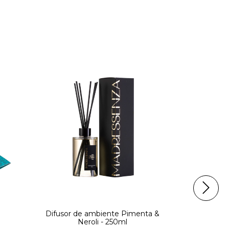
Difusor de ambiente Pimenta &
Difusor d
Neroli - 250ml