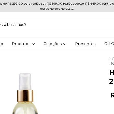
ma de R$ 299,00 para região sul, R$ 399,00 região sudeste, R$ 449,00 centro 
região norte e nordeste.
io
Produtos
Coleções
Presentes
OiL
Iní
Ho
H
2