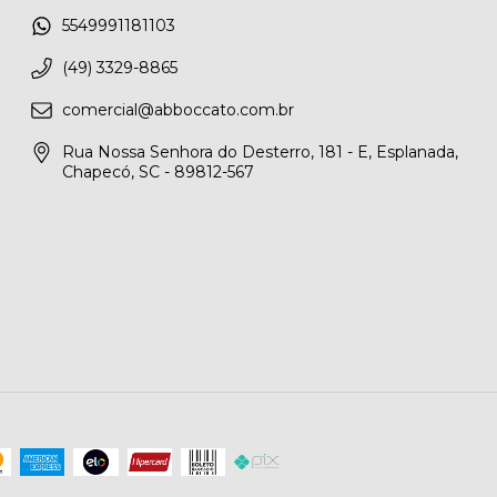
5549991181103
(49) 3329-8865
comercial@abboccato.com.br
Rua Nossa Senhora do Desterro, 181 - E, Esplanada,
Chapecó, SC - 89812-567