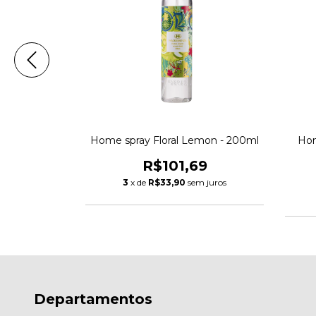
 Toscana -
Home spray Floral Lemon - 200ml
Hom
R$101,69
9
3
x de
R$33,90
sem juros
m juros
Departamentos