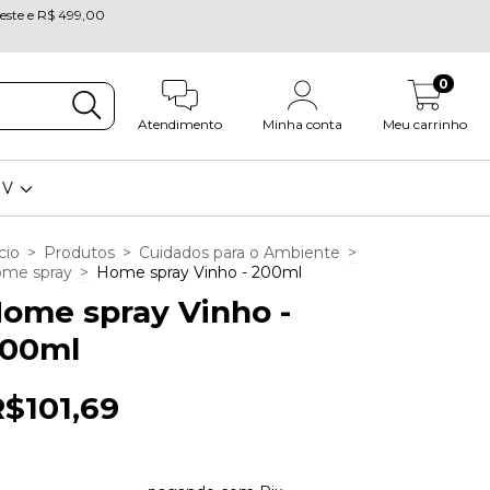
oeste e R$ 499,00
0
Atendimento
Minha conta
Meu carrinho
OV
cio
>
Produtos
>
Cuidados para o Ambiente
>
me spray
>
Home spray Vinho - 200ml
ome spray Vinho -
00ml
R$101,69
3
x de
R$33,90
sem juros