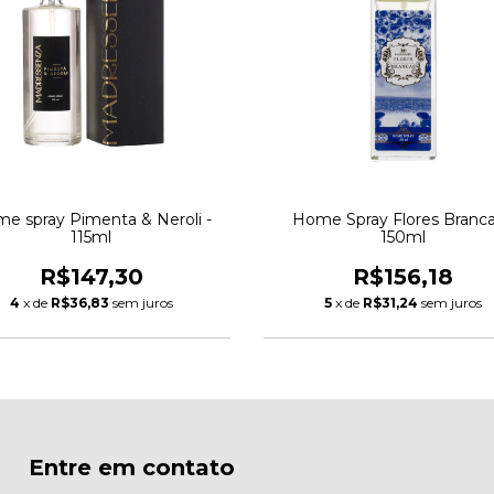
e spray Pimenta & Neroli -
Home Spray Flores Branca
115ml
150ml
R$147,30
R$156,18
4
x de
R$36,83
sem juros
5
x de
R$31,24
sem juros
Entre em contato