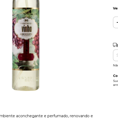
Ve
Ent
Nã
Co
Sua
arr
ambiente aconchegante e perfumado, renovando e