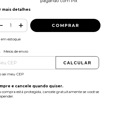
2% de desconto
pagando com Pix
r mais detalhes
em estoque
ALTERAR CEP
regas para o CEP:
Meios de envio
CALCULAR
o sei meu CEP
mpre e cancele quando quiser.
 compra está protegida, cancele gratuitamente se você se
epender.