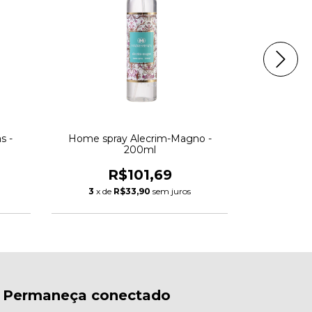
s -
Home spray Alecrim-Magno -
Home spra
200ml
Pe
R$101,69
3
x de
R$33,90
sem juros
3
x de
Permaneça conectado