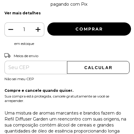
2% de desconto
pagando com Pix
Ver mais detalhes
em estoque
ALTERAR CEP
Entregas para o CEP:
Meios de envio
CALCULAR
Não sei meu CEP
Compre e cancele quando quiser.
Sua compra está protegida, cancele gratuitamente se você se
arrepender.
Uma mistura de aromas marcantes e brandos fazem do
Refil Diffuser Garden um reencontro com suas origens, na
sua composição contém álcool de cereais e grandes
quantidades de óleo de essência proporcionando longa