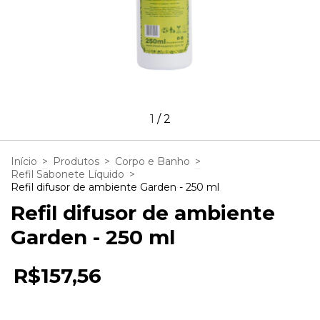
1
/
2
Início
>
Produtos
>
Corpo e Banho
>
Refil Sabonete Líquido
>
Refil difusor de ambiente Garden - 250 ml
Refil difusor de ambiente
Garden - 250 ml
R$157,56
5
x de
R$31,51
sem juros