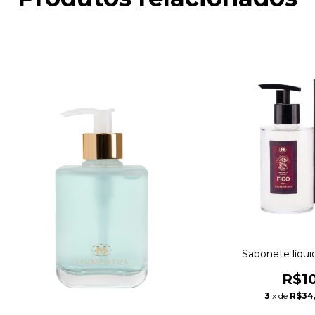
Sabonete líqui
R$10
3
x de
R$34,