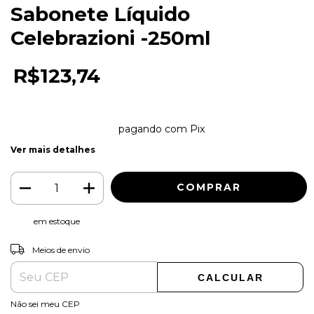
Sabonete Líquido
Celebrazioni -250ml
R$123,74
4
x de
R$30,94
sem juros
2% de desconto
pagando com Pix
Ver mais detalhes
em estoque
ALTERAR CEP
Entregas para o CEP:
Meios de envio
CALCULAR
Não sei meu CEP