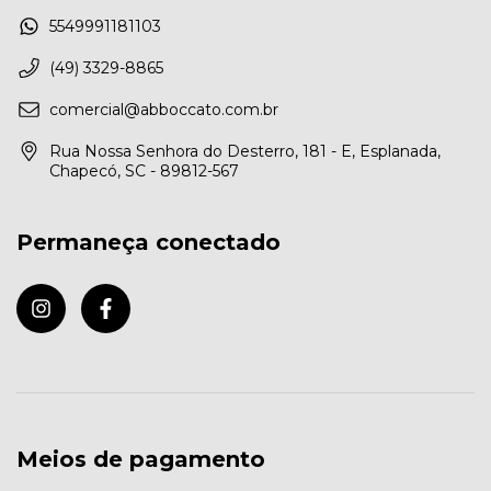
5549991181103
(49) 3329-8865
comercial@abboccato.com.br
Rua Nossa Senhora do Desterro, 181 - E, Esplanada,
Chapecó, SC - 89812-567
Permaneça conectado
Meios de pagamento