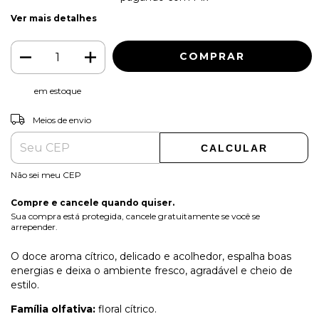
Ver mais detalhes
em estoque
ALTERAR CEP
Entregas para o CEP:
Meios de envio
CALCULAR
Não sei meu CEP
Compre e cancele quando quiser.
Sua compra está protegida, cancele gratuitamente se você se
arrepender.
O doce aroma cítrico, delicado e acolhedor, espalha boas
energias e deixa o ambiente fresco, agradável e cheio de
estilo.
Família olfativa:
floral cítrico.