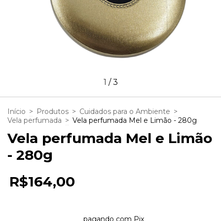
1
/
3
Início
>
Produtos
>
Cuidados para o Ambiente
>
Vela perfumada
>
Vela perfumada Mel e Limão - 280g
Vela perfumada Mel e Limão
- 280g
R$164,00
5
x de
R$32,80
sem juros
2% de desconto
pagando com Pix