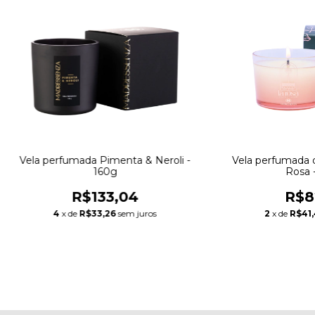
Vela perfumada Pimenta & Neroli -
Vela perfumada
160g
Rosa 
R$133,04
R$8
4
x de
R$33,26
sem juros
2
x de
R$41,